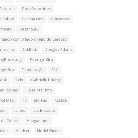
 Edwards
BookDepository
a Cabral
Canson One
Conversas
imento
Desafio283
hando com o lado direito do Cérebro
a Toalha
DickBlick
Douglas Adams
ngBooks.org
Esferográfica
ográfica
Estruturação
FAC
book
Flickr
Gabrielle Brickey
er Rooney
Hiper-realismo
ence Map
Ink
JetPens
Koralle
pier
Lentes
Leo Babauta
 de Colorir
Mangamono
e4th
Mindset
Model Sheets