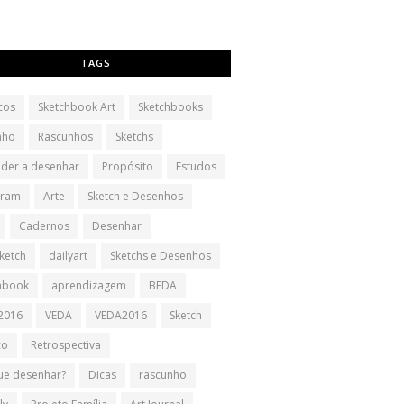
TAGS
cos
Sketchbook Art
Sketchbooks
nho
Rascunhos
Sketchs
der a desenhar
Propósito
Estudos
gram
Arte
Sketch e Desenhos
Cadernos
Desenhar
sketch
dailyart
Sketchs e Desenhos
hbook
aprendizagem
BEDA
2016
VEDA
VEDA2016
Sketch
co
Retrospectiva
ue desenhar?
Dicas
rascunho