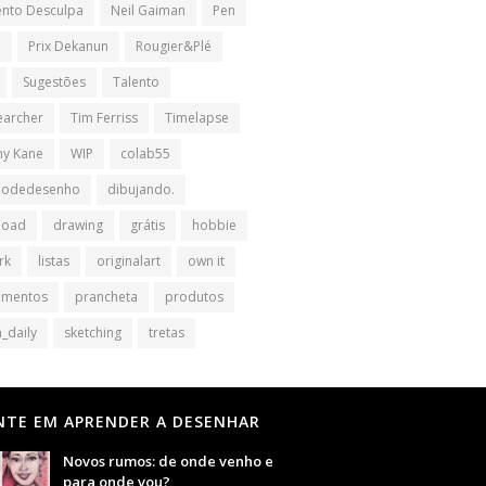
nto Desculpa
Neil Gaiman
Pen
l
Prix Dekanun
Rougier&Plé
Sugestões
Talento
earcher
Tim Ferriss
Timelapse
y Kane
WIP
colab55
iodedesenho
dibujando.
load
drawing
grátis
hobbie
rk
listas
originalart
own it
amentos
prancheta
produtos
_daily
sketching
tretas
NTE EM APRENDER A DESENHAR
Novos rumos: de onde venho e
para onde vou?