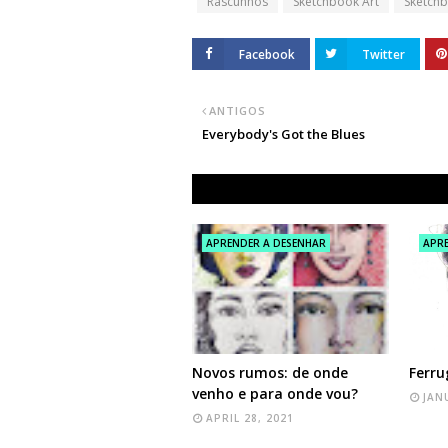
Rascunhos
Sketchbook Art
Sketch
Facebook
Twitter
ANTIGOS
Everybody's Got the Blues
APRENDER A DESENHAR
APRE
Novos rumos: de onde
Ferr
venho e para onde vou?
JAN
APRIL 28, 2021