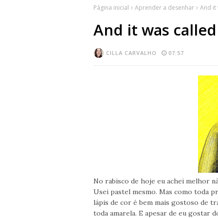
Página inicial
Aprender a desenhar
And it
And it was called
CILLA CARVALHO
07:57
No rabisco de hoje eu achei melhor n
Usei pastel mesmo. Mas como toda pre
lápis de cor é bem mais gostoso de tr
toda amarela. E apesar de eu gostar 