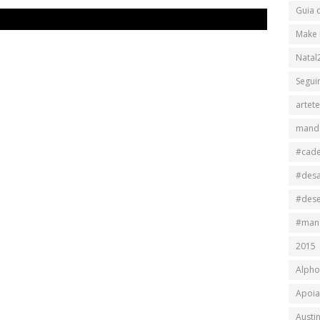
Guia 
Make 
Natal
Segui
artet
mand
#cad
#des
#des
#man
2015
Alpho
Apoia
Austi