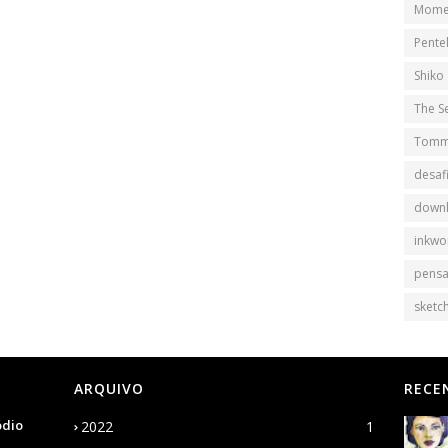
Mome
Pente
Shiko
The S
Tomm
desaf
down
inkwo
pens
sketch
ARQUIVO
RECE
ódio
2022
1