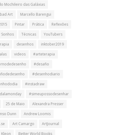
do Mochileiro das Galáxias
bad Art
Marcello Barengui
2015
Pintar
Prática
Reflexões
r Sonhos
Técnicas
YouTubers
erapia
desenhos
inktober2019
alas
videos
#arteterapia
ernodedesenho
#desafio
afiodedesenho
#desenhodiario
enhododia
#instadraw
dalamonday
#simeupossodesenhar
25 de Maio
Alexandra Presser
nso Dunn
Andrew Loomis
.se
Art Camargo
ArtJournal
n Kleon
Better World Books