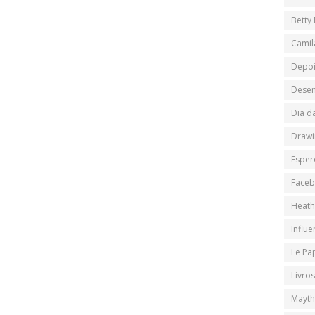
Betty
Camil
Depo
Desen
Dia d
Drawi
Esper
Face
Heath
Influ
Le Pa
Livros
Mayth