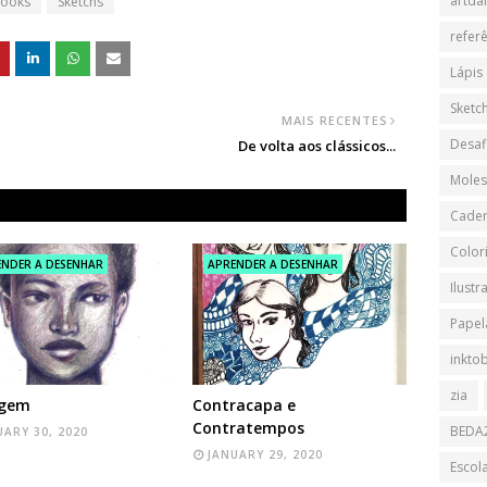
artdai
books
Sketchs
refer
Lápis
Sketch
MAIS RECENTES
Desaf
De volta aos clássicos...
Moles
Cader
Color
NDER A DESENHAR
APRENDER A DESENHAR
Ilustr
Papela
inkto
zia
ugem
Contracapa e
Contratempos
BEDA
UARY 30, 2020
JANUARY 29, 2020
Escol