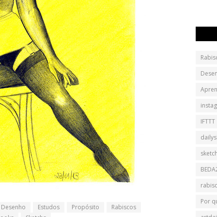
Rabis
Dese
Apren
insta
IFTTT
daily
sketc
BEDA
rabis
Por q
Desenho
Estudos
Propósito
Rabiscos