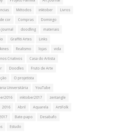
ly
Projeto Família
Art Journal
ências
Métodos
inktober
Livros
 de cor
Compras
Domingo
 Journal
doodling
materiais
io
Graffiti Artes
Links
kines
Realismo
lojas
vida
nos Criativos
Casa do Artista
ir
Doodles
Fruto de Arte
ação
O projetista
ria Universitária
YouTube
ber2016
inktober2017
zentangle
2016
Abril
Aquarela
ArtiFolk
2017
Bate-papo
Desabafo
as
Estudo