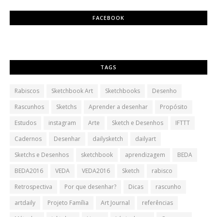
FACEBOOK
TAGS
Rabiscos
Sketchbook Art
Sketchbooks
Desenho
Rascunhos
Sketchs
Aprender a desenhar
Propósito
Estudos
instagram
Arte
Sketch e Desenhos
IFTTT
Cadernos
Desenhar
dailysketch
dailyart
Sketchs e Desenhos
sketchbook
aprendizagem
BEDA
BEDA2016
VEDA
VEDA2016
Sketch
rabisco
Retrospectiva
Por que desenhar?
Dicas
rascunho
artdaily
Projeto Família
Art Journal
referências