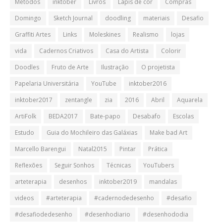
Métodos
inktober
Livros
Lápis de cor
Compras
Domingo
Sketch Journal
doodling
materiais
Desafio
Graffiti Artes
Links
Moleskines
Realismo
lojas
vida
Cadernos Criativos
Casa do Artista
Colorir
Doodles
Fruto de Arte
Ilustração
O projetista
Papelaria Universitária
YouTube
inktober2016
inktober2017
zentangle
zia
2016
Abril
Aquarela
ArtiFolk
BEDA2017
Bate-papo
Desabafo
Escolas
Estudo
Guia do Mochileiro das Galáxias
Make bad Art
Marcello Barengui
Natal2015
Pintar
Prática
Reflexões
Seguir Sonhos
Técnicas
YouTubers
arteterapia
desenhos
inktober2019
mandalas
videos
#arteterapia
#cadernodedesenho
#desafio
#desafiodedesenho
#desenhodiario
#desenhododia