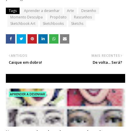
Tags
Aprender a desenhar
Arte
Desenho
Momento Desculpa
Propósito
Rascunhos
Sketchbook Art
Sketchbooks
Sketchs
ANTIGOS
MAIS RECENTES
Caique em dobro!
De volta... Será?
APRENDER A DESENHAR