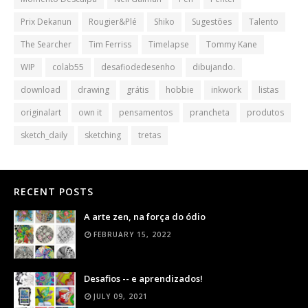
Prix Dekanun
Rougier&Plé
Shiko
Sugestões
Talento
The Searcher
Tim Ferriss
Timelapse
Tommy Kane
WIP
colab55
desafiodedesenho
dibujando.
download
drawing
grátis
hobbie
inkwork
listas
originalart
own it
pensamentos
prancheta
produtos
sketch_daily
sketching
tretas
RECENT POSTS
A arte zen, na força do ódio
FEBRUARY 15, 2022
Desafios -- e aprendizados!
JULY 09, 2021