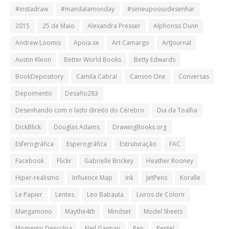
#instadraw
#mandalamonday
#simeupossodesenhar
2015
25 de Maio
Alexandra Presser
Alphonso Dunn
Andrew Loomis
Apoia.se
Art Camargo
ArtJournal
Austin Kleon
Better World Books
Betty Edwards
BookDepository
Camila Cabral
Canson One
Conversas
Depoimento
Desafio283
Desenhando com o lado direito do Cérebro
Dia da Toalha
DickBlick
Douglas Adams
DrawingBooks.org
Esferográfica
Esperográfica
Estruturação
FAC
Facebook
Flickr
Gabrielle Brickey
Heather Rooney
Hiper-realismo
Influence Map
Ink
JetPens
Koralle
Le Papier
Lentes
Leo Babauta
Livros de Colorir
Mangamono
Maythe4th
Mindset
Model Sheets
Momento Desculpa
Neil Gaiman
Pen
Pentel