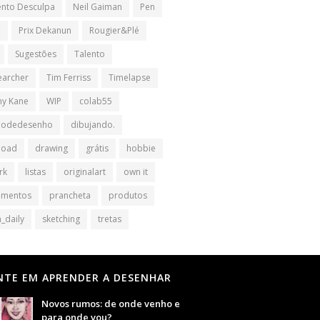
nto Desculpa
Neil Gaiman
Pen
l
Prix Dekanun
Rougier&Plé
Sugestões
Talento
earcher
Tim Ferriss
Timelapse
y Kane
WIP
colab55
iodedesenho
dibujando.
load
drawing
grátis
hobbie
rk
listas
originalart
own it
amentos
prancheta
produtos
_daily
sketching
tretas
NTE EM APRENDER A DESENHAR
Novos rumos: de onde venho e
para onde vou?