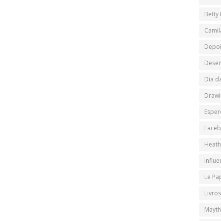
Betty
Camil
Depo
Desen
Dia d
Drawi
Esper
Face
Heath
Influ
Le Pa
Livros
Mayth