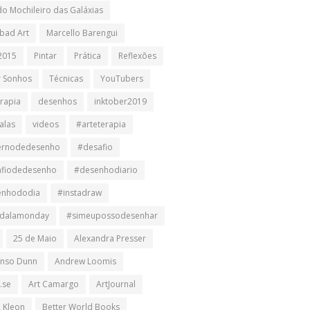
do Mochileiro das Galáxias
bad Art
Marcello Barengui
2015
Pintar
Prática
Reflexões
r Sonhos
Técnicas
YouTubers
erapia
desenhos
inktober2019
alas
videos
#arteterapia
ernodedesenho
#desafio
afiodedesenho
#desenhodiario
enhododia
#instadraw
dalamonday
#simeupossodesenhar
25 de Maio
Alexandra Presser
nso Dunn
Andrew Loomis
.se
Art Camargo
ArtJournal
n Kleon
Better World Books