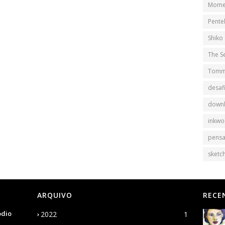
Mome
Pente
Shiko
The S
Tomm
desaf
down
inkwo
pens
sketch
ARQUIVO
RECE
ódio
2022
1