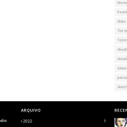
Mome
Pente
Shiko
The S
Tomm
desaf
down
inkwo
pens
sketch
ARQUIVO
RECE
ódio
2022
1