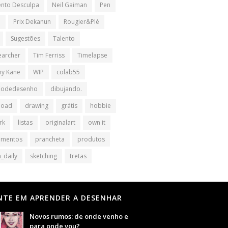
nto Desculpa
Neil Gaiman
Pen
l
Prix Dekanun
Rougier&Plé
Sugestões
Talento
earcher
Tim Ferriss
Timelapse
y Kane
WIP
colab55
iodedesenho
dibujando.
load
drawing
grátis
hobbie
rk
listas
originalart
own it
amentos
prancheta
produtos
_daily
sketching
tretas
NTE EM APRENDER A DESENHAR
Novos rumos: de onde venho e
para onde vou?