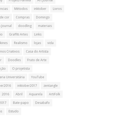
ly
Projeto Família
Art Journal
ências
Métodos
inktober
Livros
 de cor
Compras
Domingo
 Journal
doodling
materiais
io
Graffiti Artes
Links
kines
Realismo
lojas
vida
nos Criativos
Casa do Artista
ir
Doodles
Fruto de Arte
ação
O projetista
ria Universitária
YouTube
ber2016
inktober2017
zentangle
2016
Abril
Aquarela
ArtiFolk
2017
Bate-papo
Desabafo
as
Estudo