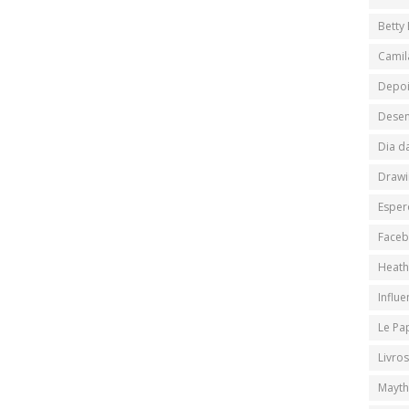
Betty
Camil
Depo
Desen
Dia d
Drawi
Esper
Face
Heath
Influ
Le Pa
Livros
Mayth