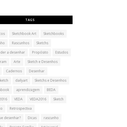
TAGS
cos
Sketchbook Art
Sketchbooks
nho
Rascunhos
Sketchs
der a desenhar
Propósito
Estudos
gram
Arte
Sketch e Desenhos
Cadernos
Desenhar
sketch
dailyart
Sketchs e Desenhos
hbook
aprendizagem
BEDA
2016
VEDA
VEDA2016
Sketch
co
Retrospectiva
ue desenhar?
Dicas
rascunho