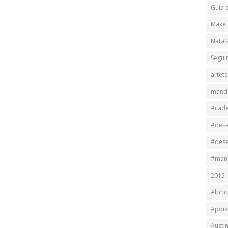
Guia 
Make 
Natal
Segui
artet
mand
#cad
#des
#des
#man
2015
Alpho
Apoia
Austi