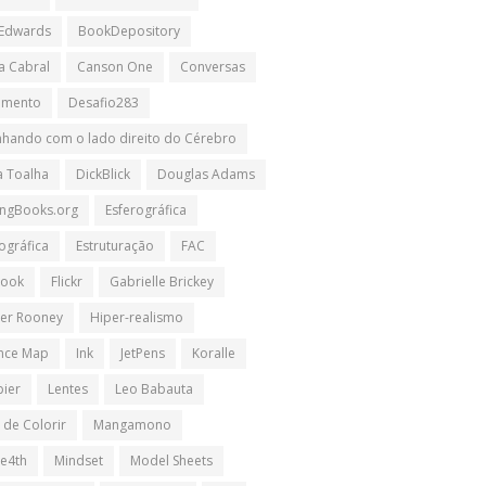
 Edwards
BookDepository
a Cabral
Canson One
Conversas
imento
Desafio283
hando com o lado direito do Cérebro
a Toalha
DickBlick
Douglas Adams
ngBooks.org
Esferográfica
ográfica
Estruturação
FAC
book
Flickr
Gabrielle Brickey
er Rooney
Hiper-realismo
ence Map
Ink
JetPens
Koralle
pier
Lentes
Leo Babauta
 de Colorir
Mangamono
e4th
Mindset
Model Sheets