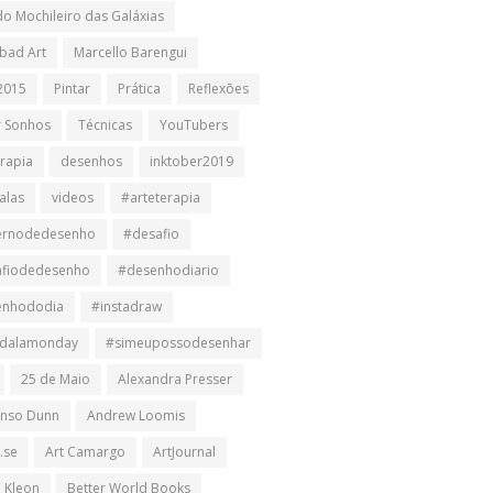
do Mochileiro das Galáxias
bad Art
Marcello Barengui
2015
Pintar
Prática
Reflexões
r Sonhos
Técnicas
YouTubers
erapia
desenhos
inktober2019
alas
videos
#arteterapia
ernodedesenho
#desafio
afiodedesenho
#desenhodiario
enhododia
#instadraw
dalamonday
#simeupossodesenhar
25 de Maio
Alexandra Presser
nso Dunn
Andrew Loomis
.se
Art Camargo
ArtJournal
n Kleon
Better World Books