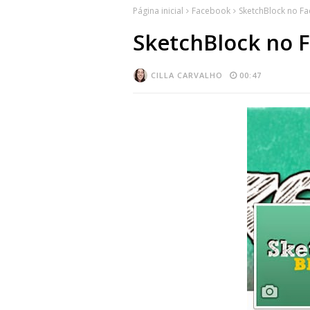
Página inicial
Facebook
SketchBlock no F
SketchBlock no 
CILLA CARVALHO
00:47