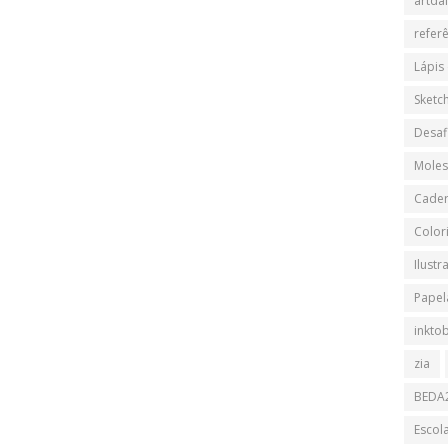
artdai
refer
Lápis
Sketch
Desaf
Moles
Cader
Color
Ilustr
Papela
inkto
zia
BEDA
Escol