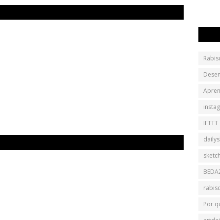
Rabis
Dese
Apren
insta
IFTTT
daily
sketc
BEDA
rabis
Por q