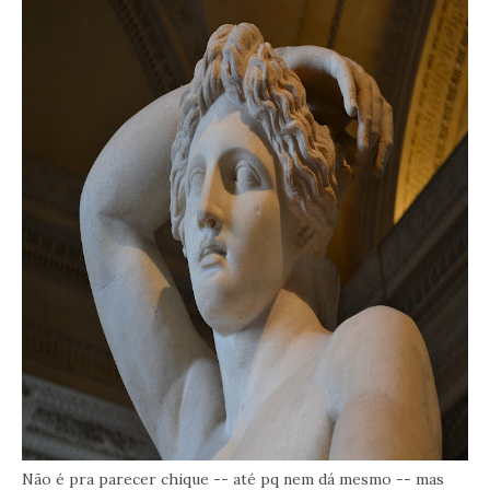
Não é pra parecer chique -- até pq nem dá mesmo -- mas