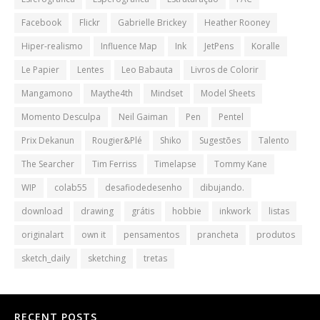
Facebook
Flickr
Gabrielle Brickey
Heather Rooney
Hiper-realismo
Influence Map
Ink
JetPens
Koralle
Le Papier
Lentes
Leo Babauta
Livros de Colorir
Mangamono
Maythe4th
Mindset
Model Sheets
Momento Desculpa
Neil Gaiman
Pen
Pentel
Prix Dekanun
Rougier&Plé
Shiko
Sugestões
Talento
The Searcher
Tim Ferriss
Timelapse
Tommy Kane
WIP
colab55
desafiodedesenho
dibujando.
download
drawing
grátis
hobbie
inkwork
listas
originalart
own it
pensamentos
prancheta
produtos
sketch_daily
sketching
tretas
RECENT POSTS