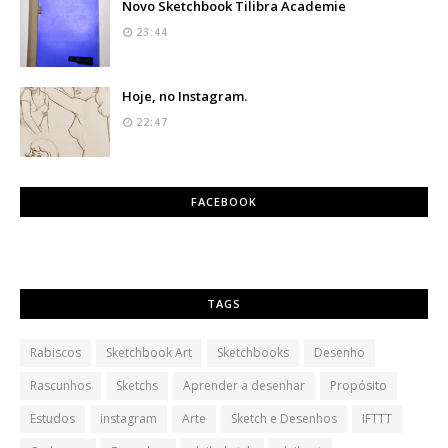
Novo Sketchbook Tilibra Academie
23:44
Hoje, no Instagram.
22:47
FACEBOOK
TAGS
Rabiscos
Sketchbook Art
Sketchbooks
Desenho
Rascunhos
Sketchs
Aprender a desenhar
Propósito
Estudos
instagram
Arte
Sketch e Desenhos
IFTTT