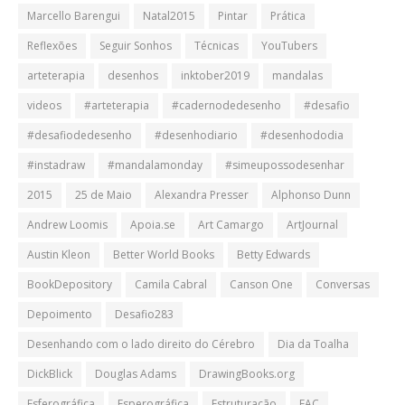
Marcello Barengui
Natal2015
Pintar
Prática
Reflexões
Seguir Sonhos
Técnicas
YouTubers
arteterapia
desenhos
inktober2019
mandalas
videos
#arteterapia
#cadernodedesenho
#desafio
#desafiodedesenho
#desenhodiario
#desenhododia
#instadraw
#mandalamonday
#simeupossodesenhar
2015
25 de Maio
Alexandra Presser
Alphonso Dunn
Andrew Loomis
Apoia.se
Art Camargo
ArtJournal
Austin Kleon
Better World Books
Betty Edwards
BookDepository
Camila Cabral
Canson One
Conversas
Depoimento
Desafio283
Desenhando com o lado direito do Cérebro
Dia da Toalha
DickBlick
Douglas Adams
DrawingBooks.org
Esferográfica
Esperográfica
Estruturação
FAC