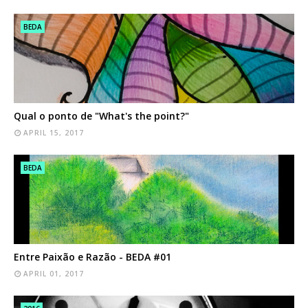
BEDA
Qual o ponto de "What's the point?"
APRIL 15, 2017
BEDA
Entre Paixão e Razão - BEDA #01
APRIL 01, 2017