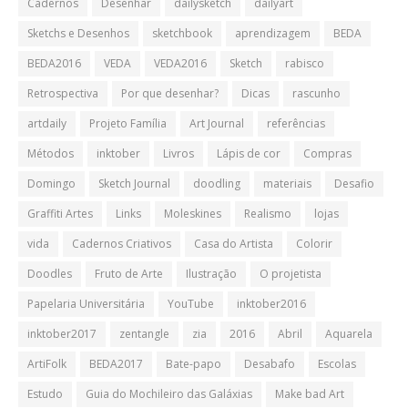
Cadernos
Desenhar
dailysketch
dailyart
Sketchs e Desenhos
sketchbook
aprendizagem
BEDA
BEDA2016
VEDA
VEDA2016
Sketch
rabisco
Retrospectiva
Por que desenhar?
Dicas
rascunho
artdaily
Projeto Família
Art Journal
referências
Métodos
inktober
Livros
Lápis de cor
Compras
Domingo
Sketch Journal
doodling
materiais
Desafio
Graffiti Artes
Links
Moleskines
Realismo
lojas
vida
Cadernos Criativos
Casa do Artista
Colorir
Doodles
Fruto de Arte
Ilustração
O projetista
Papelaria Universitária
YouTube
inktober2016
inktober2017
zentangle
zia
2016
Abril
Aquarela
ArtiFolk
BEDA2017
Bate-papo
Desabafo
Escolas
Estudo
Guia do Mochileiro das Galáxias
Make bad Art