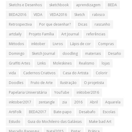
Sketchs e Desenhos
sketchbook
aprendizagem
BEDA
BEDA2016
VEDA
VEDA2016
Sketch
rabisco
Retrospectiva
Por que desenhar?
Dicas
rascunho
artdaily
Projeto Família
Art Journal
referências
Métodos
inktober
Livros
Lápis de cor
Compras
Domingo
Sketch Journal
doodling
materiais
Desafio
Graffiti Artes
Links
Moleskines
Realismo
lojas
vida
Cadernos Criativos
Casa do Artista
Colorir
Doodles
Fruto de Arte
Ilustração
O projetista
Papelaria Universitária
YouTube
inktober2016
inktober2017
zentangle
zia
2016
Abril
Aquarela
ArtiFolk
BEDA2017
Bate-papo
Desabafo
Escolas
Estudo
Guia do Mochileiro das Galáxias
Make bad Art
Marcello Barengui
Natal2015
Pintar
Prática