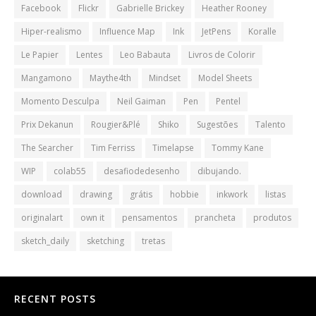
Facebook
Flickr
Gabrielle Brickey
Heather Rooney
Hiper-realismo
Influence Map
Ink
JetPens
Koralle
Le Papier
Lentes
Leo Babauta
Livros de Colorir
Mangamono
Maythe4th
Mindset
Model Sheets
Momento Desculpa
Neil Gaiman
Pen
Pentel
Prix Dekanun
Rougier&Plé
Shiko
Sugestões
Talento
The Searcher
Tim Ferriss
Timelapse
Tommy Kane
WIP
colab55
desafiodedesenho
dibujando.
download
drawing
grátis
hobbie
inkwork
listas
originalart
own it
pensamentos
prancheta
produtos
sketch_daily
sketching
tretas
RECENT POSTS