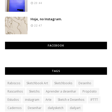
23:44
Hoje, no Instagram.
22:47
FACEBOOK
TAGS
Rabiscos
Sketchbook Art
Sketchbooks
Desenho
Rascunhos
Sketchs
Aprender a desenhar
Propósito
Estudos
instagram
Arte
Sketch e Desenhos
IFTTT
Cadernos
Desenhar
dailysketch
dailyart