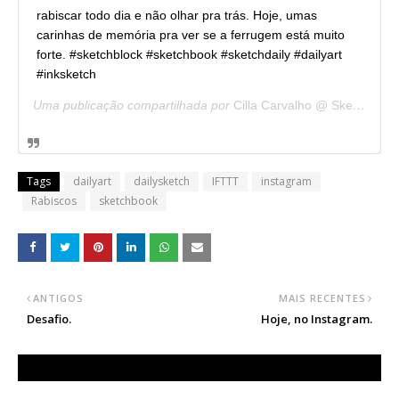
rabiscar todo dia e não olhar pra trás. Hoje, umas
carinhas de memória pra ver se a ferrugem está muito
forte. #sketchblock #sketchbook #sketchdaily #dailyart
#inksketch
Uma publicação compartilhada por
Cilla Carvalho @ Sketchblock
Tags
dailyart
dailysketch
IFTTT
instagram
Rabiscos
sketchbook
ANTIGOS
MAIS RECENTES
Desafio.
Hoje, no Instagram.