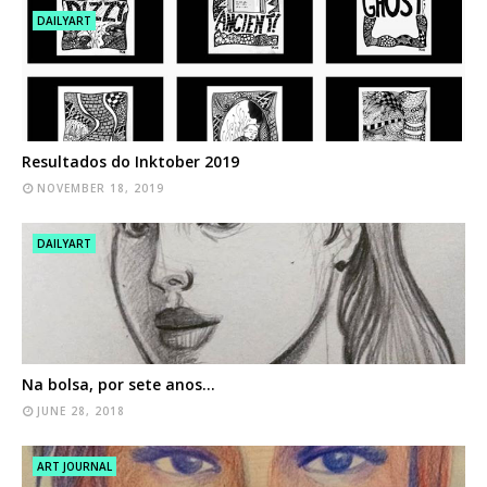
DAILYART
Resultados do Inktober 2019
NOVEMBER 18, 2019
DAILYART
Na bolsa, por sete anos…
JUNE 28, 2018
ART JOURNAL