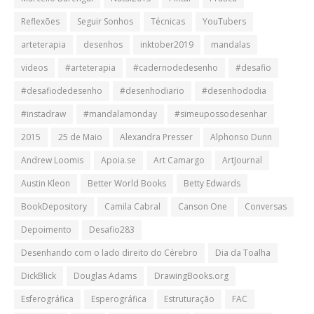
Reflexões
Seguir Sonhos
Técnicas
YouTubers
arteterapia
desenhos
inktober2019
mandalas
videos
#arteterapia
#cadernodedesenho
#desafio
#desafiodedesenho
#desenhodiario
#desenhododia
#instadraw
#mandalamonday
#simeupossodesenhar
2015
25 de Maio
Alexandra Presser
Alphonso Dunn
Andrew Loomis
Apoia.se
Art Camargo
ArtJournal
Austin Kleon
Better World Books
Betty Edwards
BookDepository
Camila Cabral
Canson One
Conversas
Depoimento
Desafio283
Desenhando com o lado direito do Cérebro
Dia da Toalha
DickBlick
Douglas Adams
DrawingBooks.org
Esferográfica
Esperográfica
Estruturação
FAC