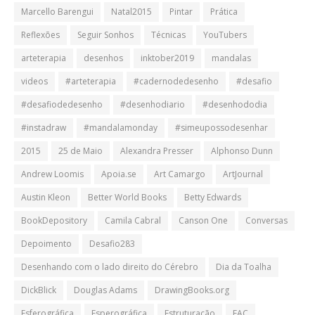
Marcello Barengui
Natal2015
Pintar
Prática
Reflexões
Seguir Sonhos
Técnicas
YouTubers
arteterapia
desenhos
inktober2019
mandalas
videos
#arteterapia
#cadernodedesenho
#desafio
#desafiodedesenho
#desenhodiario
#desenhododia
#instadraw
#mandalamonday
#simeupossodesenhar
2015
25 de Maio
Alexandra Presser
Alphonso Dunn
Andrew Loomis
Apoia.se
Art Camargo
ArtJournal
Austin Kleon
Better World Books
Betty Edwards
BookDepository
Camila Cabral
Canson One
Conversas
Depoimento
Desafio283
Desenhando com o lado direito do Cérebro
Dia da Toalha
DickBlick
Douglas Adams
DrawingBooks.org
Esferográfica
Esperográfica
Estruturação
FAC