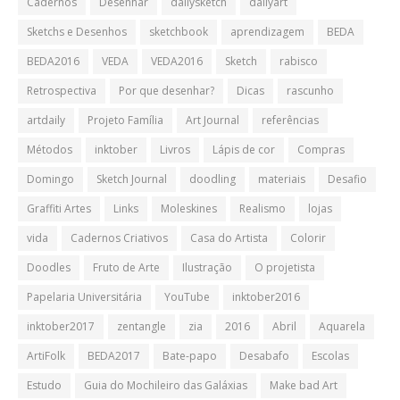
Cadernos
Desenhar
dailysketch
dailyart
Sketchs e Desenhos
sketchbook
aprendizagem
BEDA
BEDA2016
VEDA
VEDA2016
Sketch
rabisco
Retrospectiva
Por que desenhar?
Dicas
rascunho
artdaily
Projeto Família
Art Journal
referências
Métodos
inktober
Livros
Lápis de cor
Compras
Domingo
Sketch Journal
doodling
materiais
Desafio
Graffiti Artes
Links
Moleskines
Realismo
lojas
vida
Cadernos Criativos
Casa do Artista
Colorir
Doodles
Fruto de Arte
Ilustração
O projetista
Papelaria Universitária
YouTube
inktober2016
inktober2017
zentangle
zia
2016
Abril
Aquarela
ArtiFolk
BEDA2017
Bate-papo
Desabafo
Escolas
Estudo
Guia do Mochileiro das Galáxias
Make bad Art