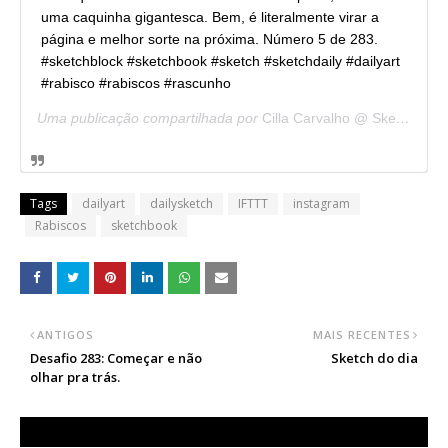
uma caquinha gigantesca. Bem, é literalmente virar a
página e melhor sorte na próxima. Número 5 de 283.
#sketchblock #sketchbook #sketch #sketchdaily #dailyart
#rabisco #rabiscos #rascunho
Uma publicação compartilhada por
Cilla Carvalho @ Sketchblock
Tags
dailyart
dailysketch
IFTTT
instagram
Rabiscos
sketchbook
ANTIGOS
MAIS RECENTES
Desafio 283: Começar e não
Sketch do dia
olhar pra trás.