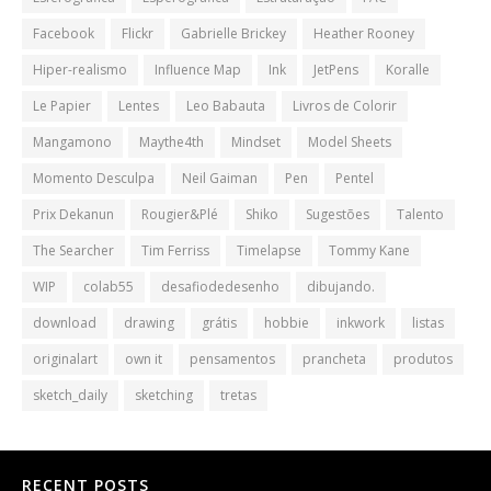
Facebook
Flickr
Gabrielle Brickey
Heather Rooney
Hiper-realismo
Influence Map
Ink
JetPens
Koralle
Le Papier
Lentes
Leo Babauta
Livros de Colorir
Mangamono
Maythe4th
Mindset
Model Sheets
Momento Desculpa
Neil Gaiman
Pen
Pentel
Prix Dekanun
Rougier&Plé
Shiko
Sugestões
Talento
The Searcher
Tim Ferriss
Timelapse
Tommy Kane
WIP
colab55
desafiodedesenho
dibujando.
download
drawing
grátis
hobbie
inkwork
listas
originalart
own it
pensamentos
prancheta
produtos
sketch_daily
sketching
tretas
RECENT POSTS