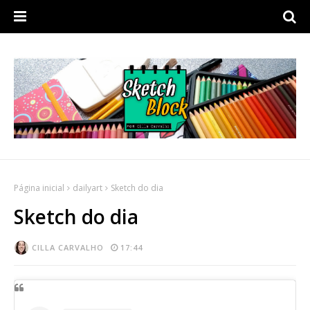
Página inicial
dailyart
Sketch do dia
Sketch do dia
CILLA CARVALHO
17:44