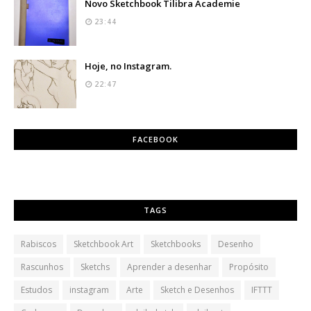
Novo Sketchbook Tilibra Academie
23:44
Hoje, no Instagram.
22:47
FACEBOOK
TAGS
Rabiscos
Sketchbook Art
Sketchbooks
Desenho
Rascunhos
Sketchs
Aprender a desenhar
Propósito
Estudos
instagram
Arte
Sketch e Desenhos
IFTTT