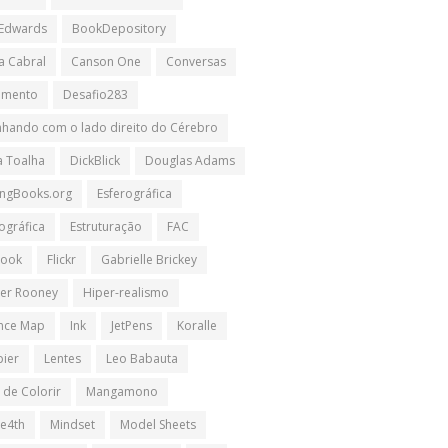
 Edwards
BookDepository
a Cabral
Canson One
Conversas
imento
Desafio283
hando com o lado direito do Cérebro
a Toalha
DickBlick
Douglas Adams
ngBooks.org
Esferográfica
ográfica
Estruturação
FAC
book
Flickr
Gabrielle Brickey
er Rooney
Hiper-realismo
ence Map
Ink
JetPens
Koralle
pier
Lentes
Leo Babauta
 de Colorir
Mangamono
e4th
Mindset
Model Sheets