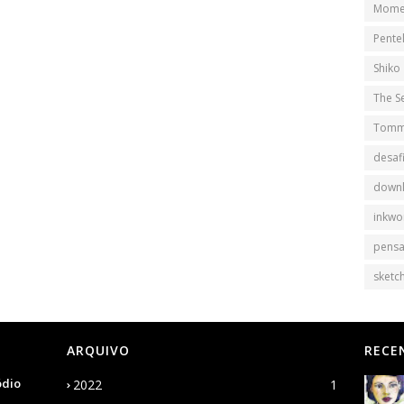
Mome
Pente
Shiko
The S
Tomm
desaf
down
inkwo
pens
sketch
ARQUIVO
RECE
ódio
2022
1