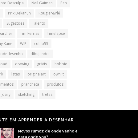
nto Desculpa
Neil Gaiman
Pen
l
Prix Dekanun
Rougier&Plé
Sugestões
Talento
earcher
Tim Ferriss
Timelapse
y Kane
WIP
colab55
iodedesenho
dibujando.
load
drawing
grátis
hobbie
rk
listas
originalart
own it
amentos
prancheta
produtos
_daily
sketching
tretas
NTE EM APRENDER A DESENHAR
Novos rumos: de onde venho e
para onde vou?