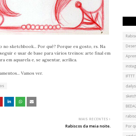
Rabis
Dese
o no sketchbook... Por quê? Porque eu gosto, rs. Na
seguir e usar de base para vários treinos: arte final em
Apren
ra em aquarela e, se aguentar, acrílica.
insta
amentos... Vamos ver.
IFTTT
os
daily
sketc
BEDA
rabis
MAIS RECENTES
Rabiscos da meia noite.
Por q