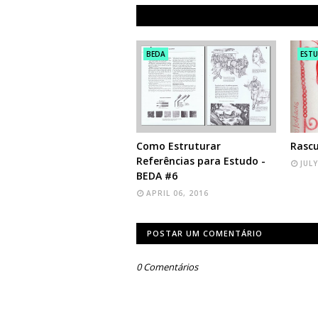
BEDA
EST
Como Estruturar
Rascu
Referências para Estudo -
JULY
BEDA #6
APRIL 06, 2016
POSTAR UM COMENTÁRIO
0 Comentários