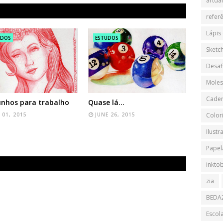
artdai
refer
Lápis
UDOS
ESTUDOS
Sketch
Desaf
Moles
Cader
nhos para trabalho
Quase lá...
 01, 2015
JUNE 26, 2015
Color
Ilustr
Papela
inkto
zia
BEDA
Escol