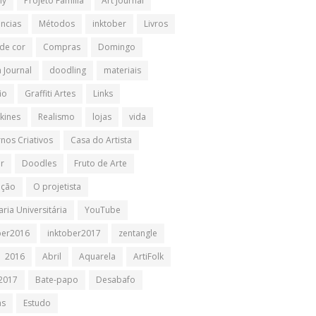
ly
Projeto Família
Art Journal
ências
Métodos
inktober
Livros
 de cor
Compras
Domingo
 Journal
doodling
materiais
io
Graffiti Artes
Links
kines
Realismo
lojas
vida
nos Criativos
Casa do Artista
ir
Doodles
Fruto de Arte
ação
O projetista
ria Universitária
YouTube
ber2016
inktober2017
zentangle
2016
Abril
Aquarela
ArtiFolk
2017
Bate-papo
Desabafo
as
Estudo