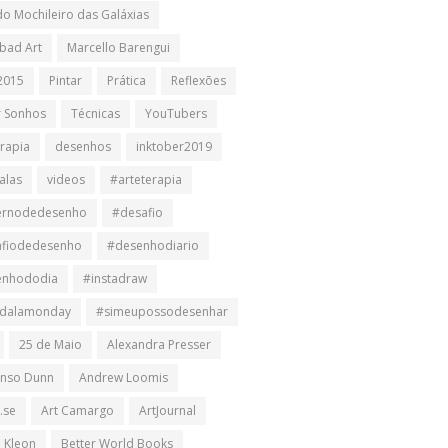
do Mochileiro das Galáxias
bad Art
Marcello Barengui
2015
Pintar
Prática
Reflexões
r Sonhos
Técnicas
YouTubers
erapia
desenhos
inktober2019
alas
videos
#arteterapia
ernodedesenho
#desafio
afiodedesenho
#desenhodiario
enhododia
#instadraw
dalamonday
#simeupossodesenhar
25 de Maio
Alexandra Presser
nso Dunn
Andrew Loomis
.se
Art Camargo
ArtJournal
n Kleon
Better World Books