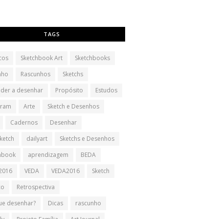
TAGS
cos
Sketchbook Art
Sketchbooks
nho
Rascunhos
Sketchs
der a desenhar
Propósito
Estudos
gram
Arte
Sketch e Desenhos
Cadernos
Desenhar
sketch
dailyart
Sketchs e Desenhos
hbook
aprendizagem
BEDA
2016
VEDA
VEDA2016
Sketch
co
Retrospectiva
ue desenhar?
Dicas
rascunho