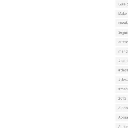
Guia 
Make 
Natal
Segui
artet
mand
#cad
#des
#des
#man
2015
Alpho
Apoia
Austi