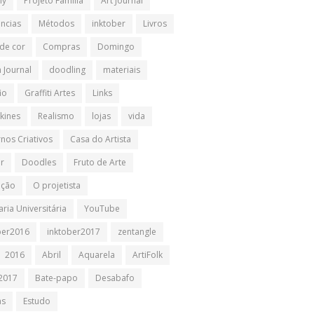
ly
Projeto Família
Art Journal
ências
Métodos
inktober
Livros
 de cor
Compras
Domingo
 Journal
doodling
materiais
io
Graffiti Artes
Links
kines
Realismo
lojas
vida
nos Criativos
Casa do Artista
ir
Doodles
Fruto de Arte
ação
O projetista
ria Universitária
YouTube
ber2016
inktober2017
zentangle
2016
Abril
Aquarela
ArtiFolk
2017
Bate-papo
Desabafo
as
Estudo