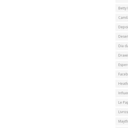
Betty
Camil
Depo
Desen
Dia d
Drawi
Esper
Face
Heath
Influ
Le Pa
Livros
Mayth