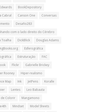
 Edwards
BookDepository
a Cabral
Canson One
Conversas
imento
Desafio283
hando com o lado direito do Cérebro
a Toalha
DickBlick
Douglas Adams
ngBooks.org
Esferográfica
ográfica
Estruturação
FAC
book
Flickr
Gabrielle Brickey
er Rooney
Hiper-realismo
ence Map
Ink
JetPens
Koralle
pier
Lentes
Leo Babauta
 de Colorir
Mangamono
e4th
Mindset
Model Sheets