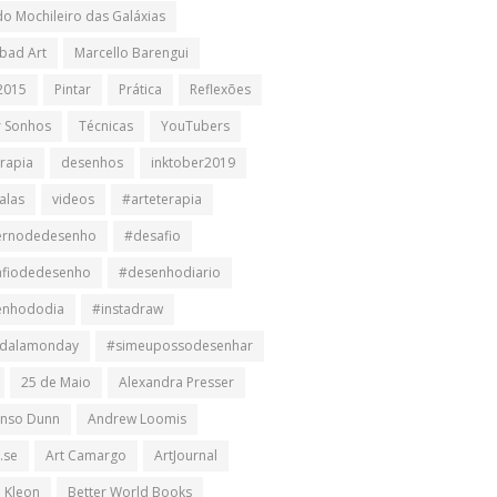
do Mochileiro das Galáxias
bad Art
Marcello Barengui
2015
Pintar
Prática
Reflexões
r Sonhos
Técnicas
YouTubers
erapia
desenhos
inktober2019
alas
videos
#arteterapia
ernodedesenho
#desafio
afiodedesenho
#desenhodiario
enhododia
#instadraw
dalamonday
#simeupossodesenhar
25 de Maio
Alexandra Presser
nso Dunn
Andrew Loomis
.se
Art Camargo
ArtJournal
n Kleon
Better World Books