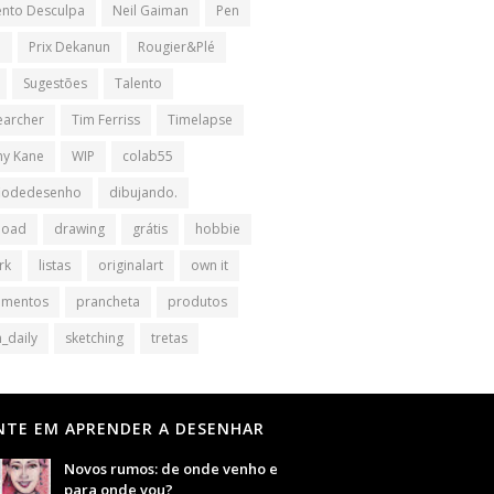
nto Desculpa
Neil Gaiman
Pen
l
Prix Dekanun
Rougier&Plé
Sugestões
Talento
earcher
Tim Ferriss
Timelapse
y Kane
WIP
colab55
iodedesenho
dibujando.
load
drawing
grátis
hobbie
rk
listas
originalart
own it
amentos
prancheta
produtos
_daily
sketching
tretas
NTE EM APRENDER A DESENHAR
Novos rumos: de onde venho e
para onde vou?