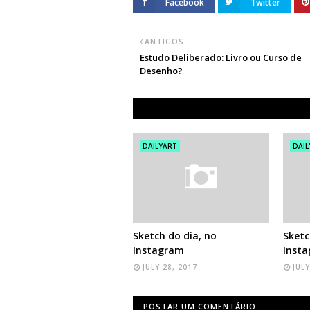
Facebook
Twitter
ANTIGOS
Estudo Deliberado: Livro ou Curso de
Desenho?
DAILYART
DAIL
Sketch do dia, no
Sketc
Instagram
Inst
JULY 28, 2017
JULY
POSTAR UM COMENTÁRIO