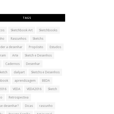
TAGS
cos
Sketchbook Art
Sketchbooks
nho
Rascunhos
Sketchs
der a desenhar
Propósito
Estudos
gram
Arte
Sketch e Desenhos
Cadernos
Desenhar
sketch
dailyart
Sketchs e Desenhos
hbook
aprendizagem
BEDA
2016
VEDA
VEDA2016
Sketch
co
Retrospectiva
ue desenhar?
Dicas
rascunho