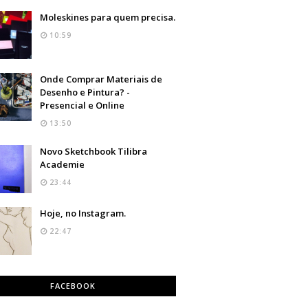
Moleskines para quem precisa.
10:59
Onde Comprar Materiais de
Desenho e Pintura? -
Presencial e Online
13:50
Novo Sketchbook Tilibra
Academie
23:44
Hoje, no Instagram.
s 7:20 PDT
22:47
FACEBOOK