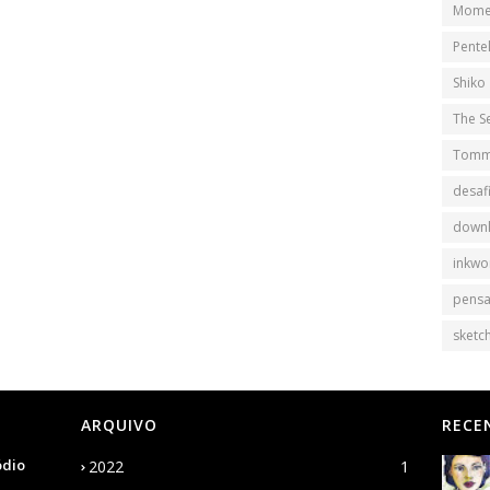
Mome
Pente
Shiko
The S
Tomm
desaf
down
inkwo
pens
sketch
ARQUIVO
RECE
ódio
2022
1