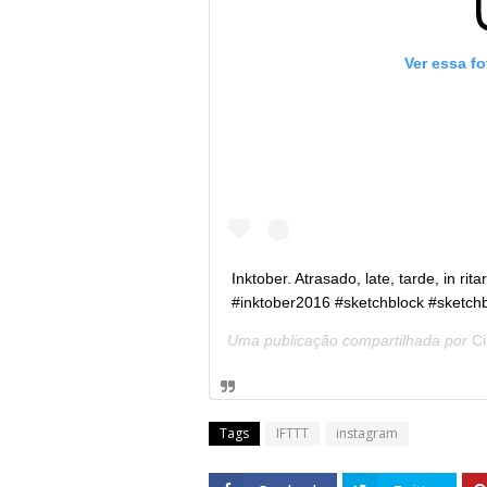
Ver essa f
Inktober. Atrasado, late, tarde, in rit
#inktober2016 #sketchblock #sketch
Uma publicação compartilhada por
Ci
Tags
IFTTT
instagram