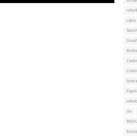
artdai
refer
Lápis
Sketch
Desaf
Moles
Cader
Color
Ilustr
Papela
inkto
zia
BEDA
Escol