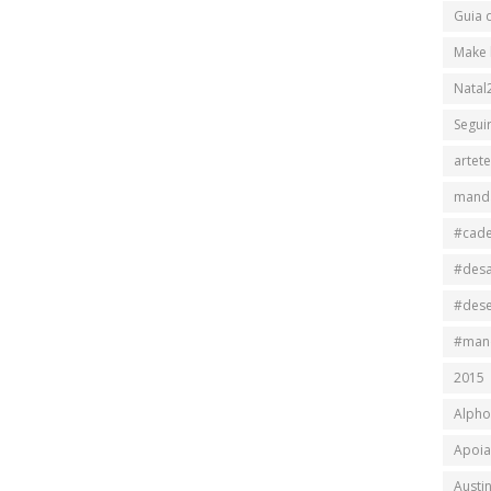
Guia 
Make 
Natal
Segui
artet
mand
#cad
#des
#des
#man
2015
Alpho
Apoia
Austi