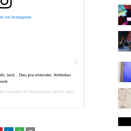
oto no Instagram
ardo, tard... Deu pra entender. #inktober
book
lla Carvalho @ Sketchblock
(@cilla.sketchblock) em
25 de Out, 2016 à