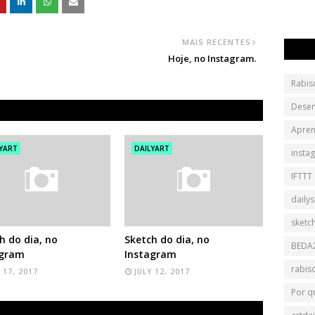
MAIS RECENTES
Hoje, no Instagram.
Rabis
Dese
Apren
YART
DAILYART
insta
IFTTT
daily
sketc
h do dia, no
Sketch do dia, no
BEDA
agram
Instagram
rabis
 17, 2017
JULY 12, 2017
Por q